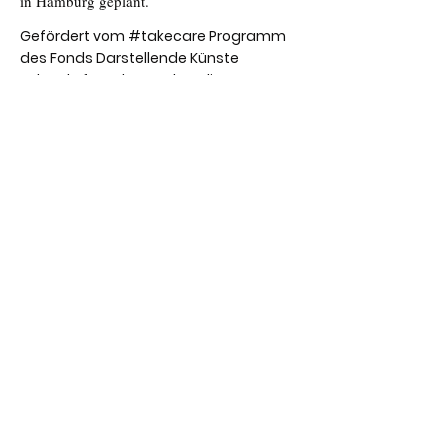
in Hamburg geplant.
Gefördert vom #takecare Programm
des Fonds Darstellende Künste
Behörde für Kultur und Medien
Hamburg
Unterstützt durch den Hilfsfonds »Kultur
hält zusammen« der Dorit & Alexander
Otto-Stiftung und der Hamburgischen
Kulturstiftung