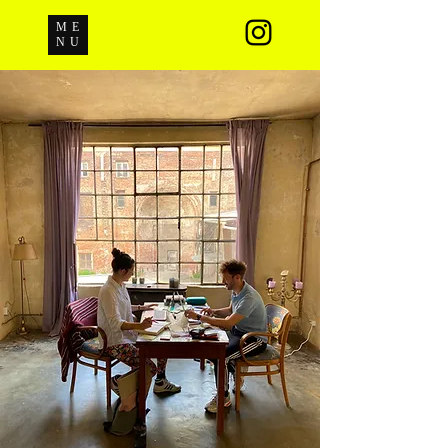
ME
NU